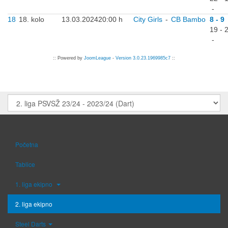
-
18
18. kolo
13.03.2024
20:00 h
City Girls
-
CB Bambo
8 - 9
19 - 
-
:: Powered by
JoomLeague
-
Version 3.0.23.1969985c7
::
Početna
Tablice
1. liga ekipno
2. liga ekipno
Steel Darts