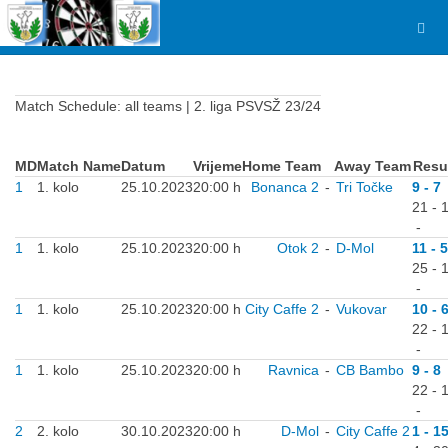
Match Schedule: all teams | 2. liga PSVSŽ 23/24
MD
Match Name
Datum
Vrijeme
Home Team
Away Team
Resu
1
1. kolo
25.10.2023
20:00 h
Bonanca 2
-
Tri Točke
9 - 7
21 - 
-
1
1. kolo
25.10.2023
20:00 h
Otok 2
-
D-Mol
11 - 5
25 - 
-
1
1. kolo
25.10.2023
20:00 h
City Caffe 2
-
Vukovar
10 - 
22 - 
-
1
1. kolo
25.10.2023
20:00 h
Ravnica
-
CB Bambo
9 - 8
22 - 
-
2
2. kolo
30.10.2023
20:00 h
D-Mol
-
City Caffe 2
1 - 1